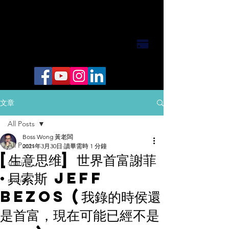
文章
All Posts
Boss Wong 黃老闆
All Posts
2021年3月30日
讀畢需時 1 分鐘
[生意思维] 世界首富謝菲
sharing
·貝索斯 Jeff
stories
Bezos (我錄的時侯還
是首富，現在可能已經不是