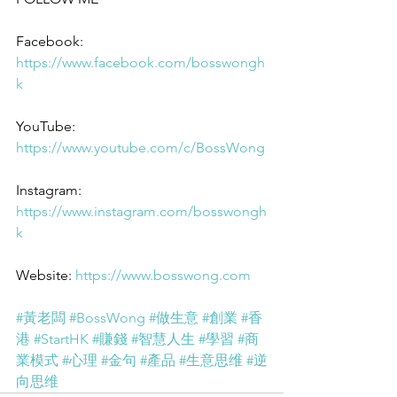
Facebook: 
https://www.facebook.com/bosswongh
k
YouTube: 
https://www.youtube.com/c/BossWong
Instagram: 
https://www.instagram.com/bosswongh
k
Website: 
https://www.bosswong.com
#黃老闆
#BossWong
#做生意
#創業
#香
港
#StartHK
#賺錢
#智慧人生
#學習
#商
業模式
#心理
#金句
#產品
#生意思维
#逆
向思维