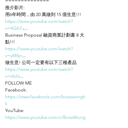
==============
推介影片: 
用6年時間，由 20 萬做到 15 億生意!!! 
https://www.youtube.com/watch?
v=4QA7u
... 
Business Proposal 融資商業計劃書 8 大
點!!! 
https://www.youtube.com/watch?
v=yM4jn
... 
做生意! 公司一定要有以下三種產品 
https://www.youtube.com/watch?
v=r0chI
... 
FOLLOW ME 
Facebook: 
https://www.facebook.com/bosswongh
k
YouTube: 
https://www.youtube.com/c/BossWong